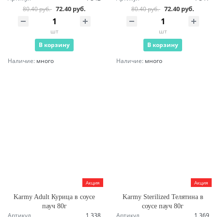
72.40 руб.
72.40 руб.
80.40 руб.
80.40 руб.
шт
шт
В корзину
В корзину
Наличие:
много
Наличие:
много
Акция
Акция
Karmy Adult Курица в соусе
Karmy Sterilized Телятина в
пауч 80г
соусе пауч 80г
Артикул
1 338
Артикул
1 369