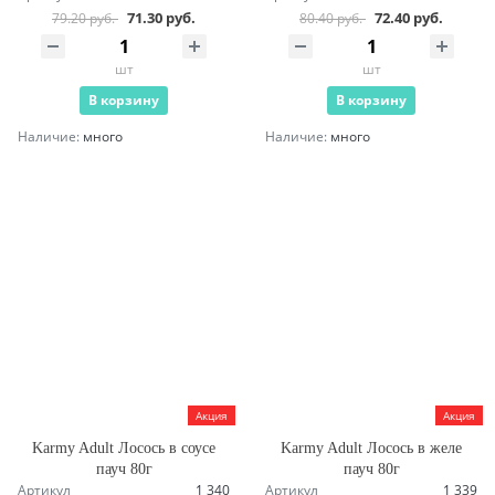
71.30 руб.
72.40 руб.
79.20 руб.
80.40 руб.
шт
шт
В корзину
В корзину
Наличие:
много
Наличие:
много
Акция
Акция
Karmy Adult Лосось в соусе
Karmy Adult Лосось в желе
пауч 80г
пауч 80г
Артикул
1 340
Артикул
1 339