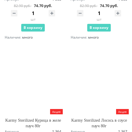
74.70 руб.
74.70 руб.
82.90 руб.
82.90 руб.
шт
шт
В корзину
В корзину
Наличие:
много
Наличие:
много
Акция
Акция
Karmy Sterilized Курица в желе
Karmy Sterilized Лосось в соусе
пауч 80г
пауч 80г
Артикул
1 364
Артикул
1 367