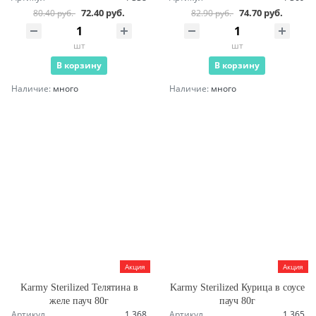
72.40 руб.
74.70 руб.
80.40 руб.
82.90 руб.
шт
шт
В корзину
В корзину
Наличие:
много
Наличие:
много
Акция
Акция
Karmy Sterilized Телятина в
Karmy Sterilized Курица в соусе
желе пауч 80г
пауч 80г
Артикул
1 368
Артикул
1 365