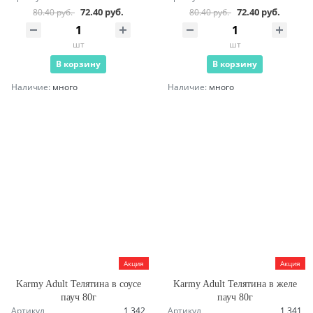
72.40 руб.
72.40 руб.
80.40 руб.
80.40 руб.
шт
шт
В корзину
В корзину
Наличие:
много
Наличие:
много
Акция
Акция
Karmy Adult Телятина в соусе
Karmy Adult Телятина в желе
пауч 80г
пауч 80г
Артикул
1 342
Артикул
1 341