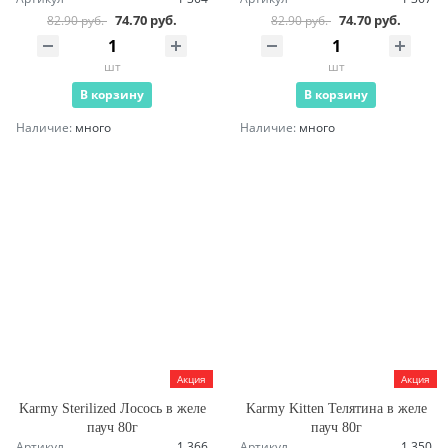
74.70 руб.
74.70 руб.
82.90 руб.
82.90 руб.
шт
шт
В корзину
В корзину
Наличие:
много
Наличие:
много
Акция
Акция
Karmy Sterilized Лосось в желе
Karmy Kitten Телятина в желе
пауч 80г
пауч 80г
Артикул
1 366
Артикул
1 350