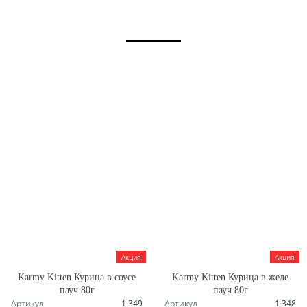
Акция
Акция
Karmy Kitten Курица в соусе
Karmy Kitten Курица в желе
пауч 80г
пауч 80г
Артикул
1 349
Артикул
1 348