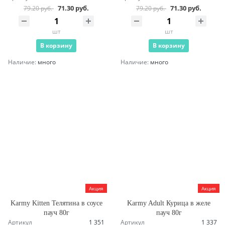
71.30 руб.
71.30 руб.
79.20 руб.
79.20 руб.
шт
шт
В корзину
В корзину
Наличие:
много
Наличие:
много
Акция
Акция
Karmy Kitten Телятина в соусе
Karmy Adult Курица в желе
пауч 80г
пауч 80г
Артикул
1 351
Артикул
1 337