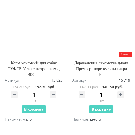
Акция
Корм конс-ный для собак
Деревенские лакомства д/кош
СУФЛЕ Утка с потрошками,
Премьер пюре курица+икра
400 гр
10г
Артикул
15 828
Артикул
16 719
157.30 руб.
140.50 руб.
174.80 руб.
147.90 руб.
шт
шт
В корзину
В корзину
Наличие:
мало
Наличие:
много