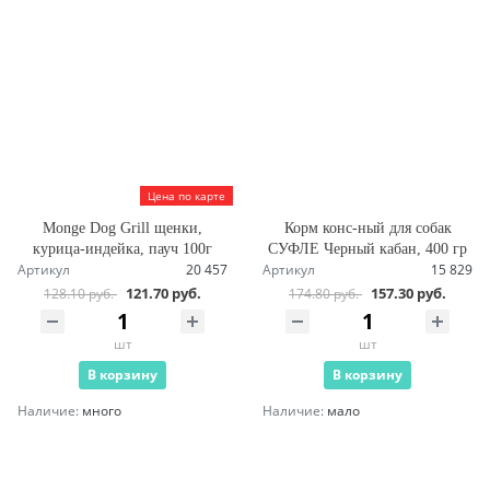
Цена по карте
Monge Dog Grill щенки,
Корм конс-ный для собак
курица-индейка, пауч 100г
СУФЛЕ Черный кабан, 400 гр
Артикул
20 457
Артикул
15 829
121.70 руб.
157.30 руб.
128.10 руб.
174.80 руб.
шт
шт
В корзину
В корзину
Наличие:
много
Наличие:
мало