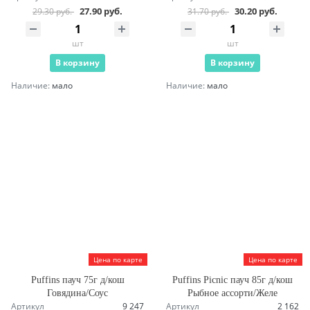
27.90 руб.
30.20 руб.
29.30 руб.
31.70 руб.
шт
шт
В корзину
В корзину
Наличие:
мало
Наличие:
мало
Цена по карте
Цена по карте
Puffins пауч 75г д/кош
Puffins Picnic пауч 85г д/кош
Говядина/Соус
Рыбное ассорти/Желе
Артикул
9 247
Артикул
2 162