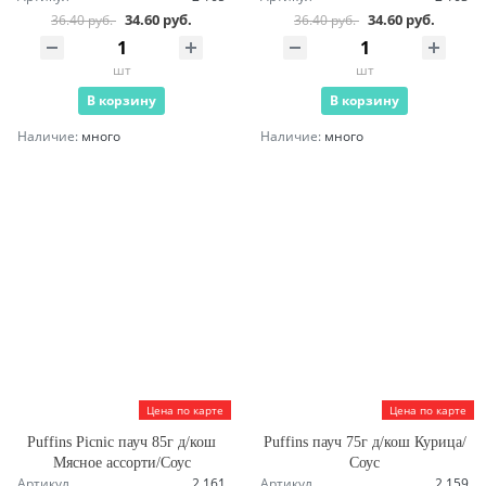
34.60 руб.
34.60 руб.
36.40 руб.
36.40 руб.
шт
шт
В корзину
В корзину
Наличие:
много
Наличие:
много
Цена по карте
Цена по карте
Puffins Picnic пауч 85г д/кош
Puffins пауч 75г д/кош Курица/
Мясное ассорти/Соус
Соус
Артикул
2 161
Артикул
2 159