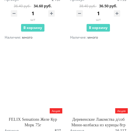
34.60 руб.
36.50 руб.
36.40 руб.
38.40 руб.
шт
шт
В корзину
В корзину
Наличие:
много
Наличие:
много
Акция
Акция
FELIX Sensations Желе Кур
Деревенские Лакомства д/соб
Морк 75г
Мини-колбаска из курицы 8гр
Артикул
827
Артикул
16 117