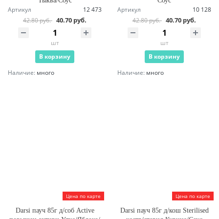
Тыква/Соус
Соус
Артикул
12 473
Артикул
10 128
40.70 руб.
40.70 руб.
42.80 руб.
42.80 руб.
шт
шт
В корзину
В корзину
Наличие:
много
Наличие:
много
Цена по карте
Цена по карте
Darsi пауч 85г д/соб Active
Darsi пауч 85г д/кош Sterilised