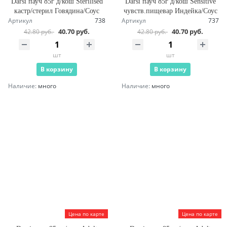
Darsi пауч 85г д/кош Sterilised
Darsi пауч 85г д/кош Sensitive
кастр/стерил Говядина/Соус
чувств.пищевар Индейка/Соус
Артикул
738
Артикул
737
40.70 руб.
40.70 руб.
42.80 руб.
42.80 руб.
шт
шт
В корзину
В корзину
Наличие:
много
Наличие:
много
Цена по карте
Цена по карте