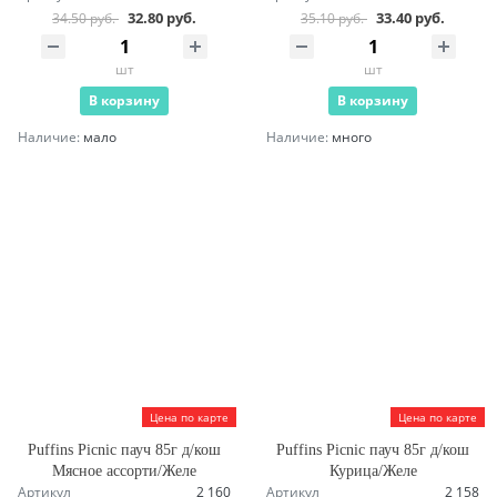
32.80 руб.
33.40 руб.
34.50 руб.
35.10 руб.
шт
шт
В корзину
В корзину
Наличие:
мало
Наличие:
много
Цена по карте
Цена по карте
Puffins Picnic пауч 85г д/кош
Puffins Picnic пауч 85г д/кош
Мясное ассорти/Желе
Курица/Желе
Артикул
2 160
Артикул
2 158