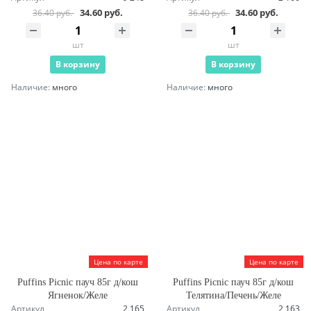
34.60 руб.
34.60 руб.
36.40 руб.
36.40 руб.
шт
шт
В корзину
В корзину
Наличие:
много
Наличие:
много
Цена по карте
Цена по карте
Puffins Picnic пауч 85г д/кош
Puffins Picnic пауч 85г д/кош
Ягненок/Желе
Телятина/Печень/Желе
Артикул
2 165
Артикул
2 163