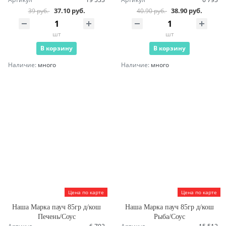
37.10 руб.
38.90 руб.
39 руб.
40.90 руб.
шт
шт
В корзину
В корзину
Наличие:
много
Наличие:
много
Цена по карте
Цена по карте
Наша Марка пауч 85гр д/кош
Наша Марка пауч 85гр д/кош
Печень/Соус
Рыба/Соус