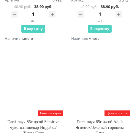
Артикул
6 792
Артикул
15 512
38.90 руб.
38.90 руб.
40.90 руб.
40.90 руб.
шт
шт
В корзину
В корзину
Наличие:
много
Наличие:
много
Цена по карте
Цена по карте
Darsi пауч 85г д/соб Sensitive
Darsi пауч 85г д/соб Adult
чувств.пищевар Индейка/
Ягненок/Зеленый горошек/