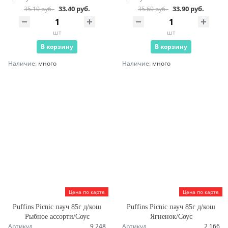
33.40 руб.
33.90 руб.
35.10 руб.
35.60 руб.
шт
шт
В корзину
В корзину
Наличие:
много
Наличие:
много
Цена по карте
Цена по карте
Puffins Picnic пауч 85г д/кош
Puffins Picnic пауч 85г д/кош
Рыбное ассорти/Соус
Ягненок/Соус
Артикул
9 248
Артикул
2 166