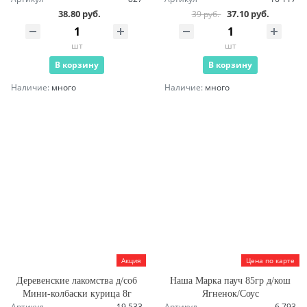
38.80 руб.
37.10 руб.
39 руб.
шт
шт
В корзину
В корзину
Наличие:
много
Наличие:
много
Акция
Цена по карте
Деревенские лакомства д/соб
Наша Марка пауч 85гр д/кош
Мини-колбаски курица 8г
Ягненок/Соус
Артикул
19 533
Артикул
6 793