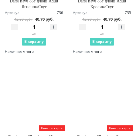
Darsi пауч 85г д/кош Adult
Darsi пауч 85г д/кош Adult
Ягненок/Соус
Кролик/Соус
Артикул
736
Артикул
735
40.70 руб.
40.70 руб.
42.80 руб.
42.80 руб.
шт
шт
В корзину
В корзину
Наличие:
много
Наличие:
много
Цена по карте
Цена по карте