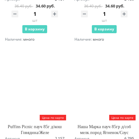
34.60 руб.
34.60 руб.
36.40 руб.
36.40 руб.
шт
шт
В корзину
В корзину
Наличие:
много
Наличие:
много
Цена по карте
Цена по карте
Puffins Picnic пауч 85г д/кош
Наша Марка пауч 85гр д/соб
Говядина/Желе
мелк.пород Ягненок/Соус
Артикул
2 157
Артикул
6 795