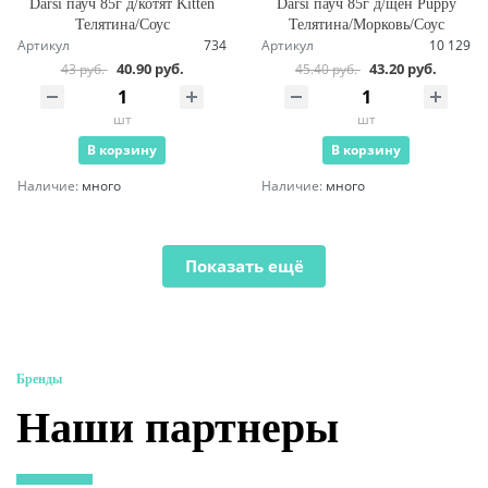
Darsi пауч 85г д/котят Kitten
Darsi пауч 85г д/щен Puppy
Телятина/Соус
Телятина/Морковь/Соус
Артикул
734
Артикул
10 129
40.90 руб.
43.20 руб.
43 руб.
45.40 руб.
шт
шт
В корзину
В корзину
Наличие:
много
Наличие:
много
Показать ещё
Бренды
Наши партнеры