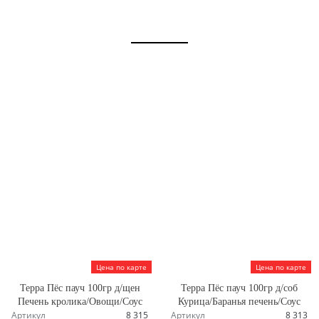
Цена по карте
Цена по карте
Терра Пёс пауч 100гр д/щен
Терра Пёс пауч 100гр д/соб
Печень кролика/Овощи/Соус
Курица/Баранья печень/Соус
Артикул
8 315
Артикул
8 313