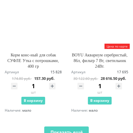
Цена по карте
Корм конс-ный для собак
BOYU Аквариум серебристый,
СУФЛЕ Утка с потрошками,
86л, фильтр 7 Вт, светильник
400 гр
24Вт.
Артикул
15 828
Артикул
17 695
157.30 руб.
28 616.50 руб.
174.80 руб.
30 122.60 руб.
шт
шт
В корзину
В корзину
Наличие:
мало
Наличие:
мало
Показать ещё