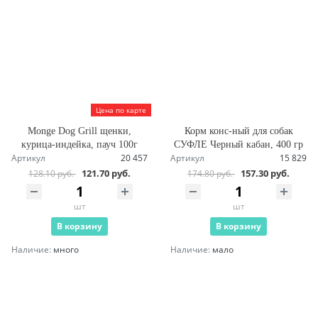
Цена по карте
Monge Dog Grill щенки,
Корм конс-ный для собак
курица-индейка, пауч 100г
СУФЛЕ Черный кабан, 400 гр
Артикул
20 457
Артикул
15 829
121.70 руб.
157.30 руб.
128.10 руб.
174.80 руб.
шт
шт
В корзину
В корзину
Наличие:
много
Наличие:
мало