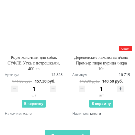
Акция
Корм конс-ный для собак
Деревенские лакомства д/кош
СУФЛЕ Утка с потрошками,
Премьер пюре курица+икра
400 гр
10г
Артикул
15 828
Артикул
16 719
157.30 руб.
140.50 руб.
174.80 руб.
147.90 руб.
шт
шт
В корзину
В корзину
Наличие:
мало
Наличие:
много