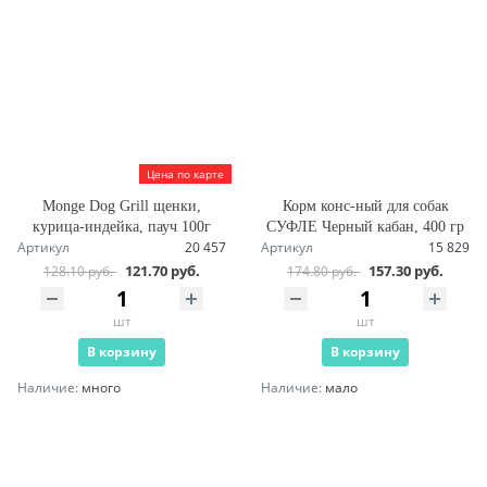
Цена по карте
Monge Dog Grill щенки,
Корм конс-ный для собак
курица-индейка, пауч 100г
СУФЛЕ Черный кабан, 400 гр
Артикул
20 457
Артикул
15 829
121.70 руб.
157.30 руб.
128.10 руб.
174.80 руб.
шт
шт
В корзину
В корзину
Наличие:
много
Наличие:
мало