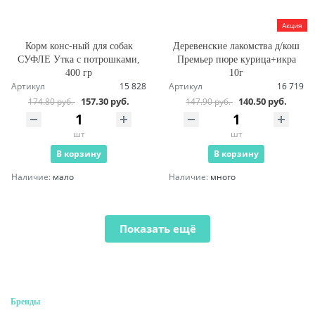
Акция
Корм конс-ный для собак
Деревенские лакомства д/кош
СУФЛЕ Утка с потрошками,
Премьер пюре курица+икра
400 гр
10г
Артикул
15 828
Артикул
16 719
157.30 руб.
140.50 руб.
174.80 руб.
147.90 руб.
шт
шт
В корзину
В корзину
Наличие:
мало
Наличие:
много
Показать ещё
Бренды