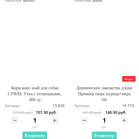
Наличие:
много
Наличие:
мало
Акция
Корм конс-ный для собак
Деревенские лакомства д/кош
СУФЛЕ Утка с потрошками,
Премьер пюре курица+икра
400 гр
10г
Артикул
15 828
Артикул
16 719
157.30 руб.
140.50 руб.
174.80 руб.
147.90 руб.
шт
шт
В корзину
В корзину