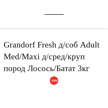
Grandorf Fresh д/соб Adult
Med/Maxi д/сред/круп
пород Лосось/Батат 3кг
-10%