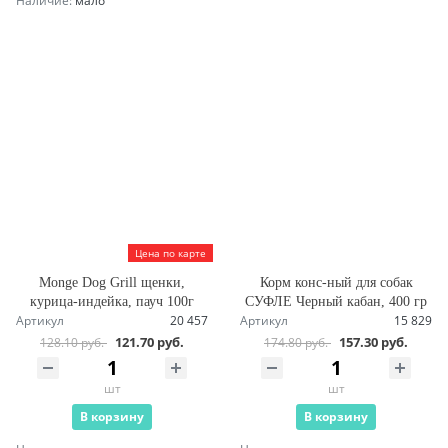
Наличие:
мало
Цена по карте
Monge Dog Grill щенки,
Корм конс-ный для собак
курица-индейка, пауч 100г
СУФЛЕ Черный кабан, 400 гр
Артикул
20 457
Артикул
15 829
121.70 руб.
157.30 руб.
128.10 руб.
174.80 руб.
шт
шт
В корзину
В корзину