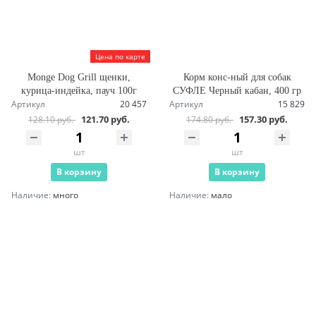
Цена по карте
Monge Dog Grill щенки,
Корм конс-ный для собак
курица-индейка, пауч 100г
СУФЛЕ Черный кабан, 400 гр
Артикул
20 457
Артикул
15 829
121.70 руб.
157.30 руб.
128.10 руб.
174.80 руб.
шт
шт
В корзину
В корзину
Наличие:
много
Наличие:
мало