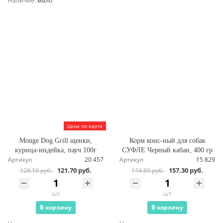
Наличие:
мало
Цена по карте
Monge Dog Grill щенки,
Корм конс-ный для собак
курица-индейка, пауч 100г
СУФЛЕ Черный кабан, 400 гр
Артикул
20 457
Артикул
15 829
121.70 руб.
157.30 руб.
128.10 руб.
174.80 руб.
шт
шт
В корзину
В корзину