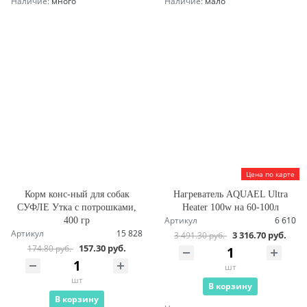
Наличие:
много
Наличие:
мало
Цена по карте
Корм конс-ный для собак
Нагреватель AQUAEL Ultra
СУФЛЕ Утка с потрошками,
Heater 100w на 60-100л
Артикул
6 610
400 гр
Артикул
15 828
3 316.70 руб.
3 491.30 руб.
157.30 руб.
174.80 руб.
шт
шт
В корзину
В корзину