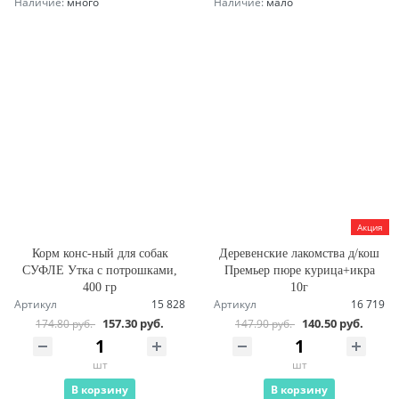
Наличие:
много
Наличие:
мало
Акция
Корм конс-ный для собак
Деревенские лакомства д/кош
СУФЛЕ Утка с потрошками,
Премьер пюре курица+икра
400 гр
10г
Артикул
15 828
Артикул
16 719
157.30 руб.
140.50 руб.
174.80 руб.
147.90 руб.
шт
шт
В корзину
В корзину