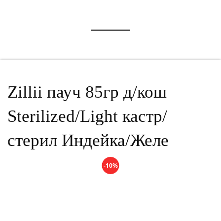
Zillii пауч 85гр д/кош
Sterilized/Light кастр/
стерил Индейка/Желе
-10%