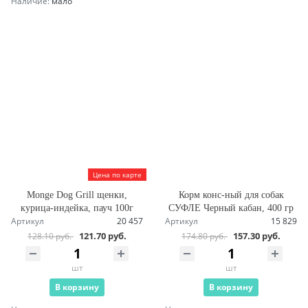
Наличие:
мало
Цена по карте
Monge Dog Grill щенки,
Корм конс-ный для собак
курица-индейка, пауч 100г
СУФЛЕ Черный кабан, 400 гр
Артикул
20 457
Артикул
15 829
121.70 руб.
157.30 руб.
128.10 руб.
174.80 руб.
шт
шт
В корзину
В корзину