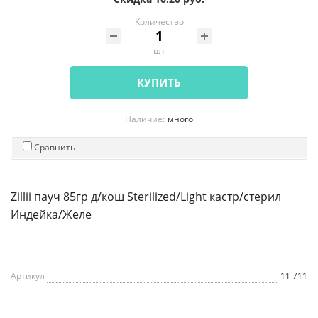
Количество
шт
КУПИТЬ
Наличие:
много
Сравнить
Zillii пауч 85гр д/кош Sterilized/Light кастр/стерил
Индейка/Желе
Артикул
11 711