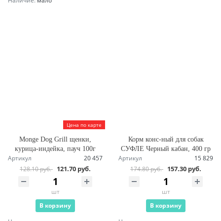
Наличие:
мало
Цена по карте
Monge Dog Grill щенки,
Корм конс-ный для собак
курица-индейка, пауч 100г
СУФЛЕ Черный кабан, 400 гр
Артикул
20 457
Артикул
15 829
121.70 руб.
157.30 руб.
128.10 руб.
174.80 руб.
шт
шт
В корзину
В корзину