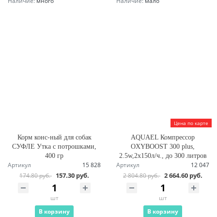
Наличие:
много
Наличие:
мало
Цена по карте
Корм конс-ный для собак
AQUAEL Компрессор
СУФЛЕ Утка с потрошками,
OXYBOOST 300 plus,
400 гр
2.5w,2х150л/ч., до 300 литров
Артикул
15 828
Артикул
12 047
157.30 руб.
2 664.60 руб.
174.80 руб.
2 804.80 руб.
шт
шт
В корзину
В корзину