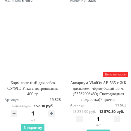
Наличие:
много
Наличие:
мало
Цена по карте
Корм конс-ный для собак
Аквариум VladOx AF-535 с ЖК
СУФЛЕ Утка с потрошками,
дисплеем, чёрно-белый 53 л.
400 гр
(535*290*480) Светодиодная
Артикул
15 828
подсветка(7 цветов
Артикул
11 963
157.30 руб.
174.80 руб.
12 570.30 руб.
13 231.90 руб.
шт
шт
В корзину