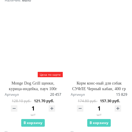
Наличие:
мало
Цена по карте
Monge Dog Grill щенки,
Корм конс-ный для собак
курица-индейка, пауч 100г
СУФЛЕ Черный кабан, 400 гр
Артикул
20 457
Артикул
15 829
121.70 руб.
157.30 руб.
128.10 руб.
174.80 руб.
шт
шт
В корзину
В корзину